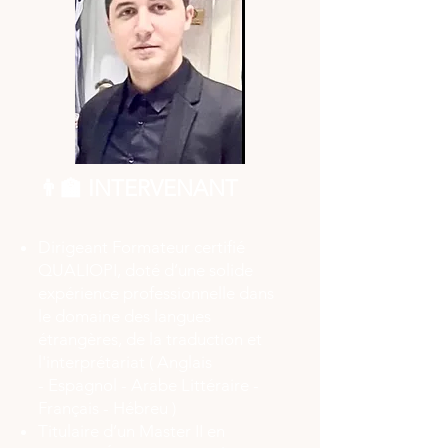
👨‍🏫 INTERVENANT
Dirigeant Formateur certifié
QUALIOPI, doté d’une solide
expérience professionnelle dans
le domaine des langues
étrangères, de la traduction et
l'interprétariat ( Anglais
-
Espagnol
- Arabe Littéraire -
Français - Hébreu )
Titulaire d’un Master II en